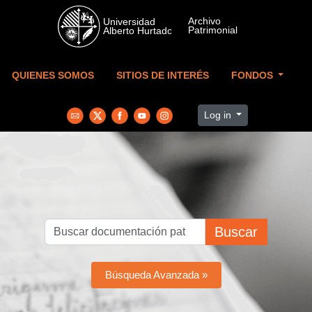
Skip to main content
QUIENES SOMOS
SITIOS DE INTERÉS
FONDOS
Log in
Buscar
Búsqueda Avanzada »