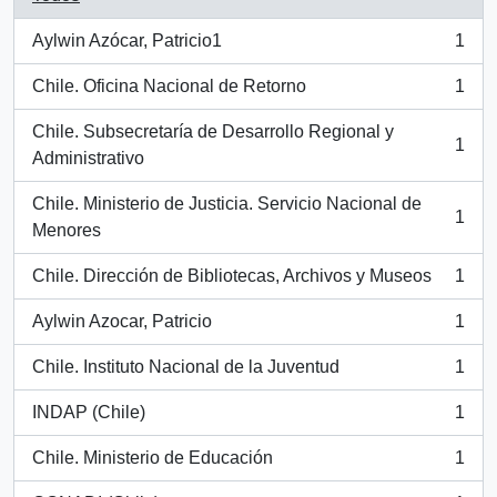
Aylwin Azócar, Patricio1
1
, 1 resultados
Chile. Oficina Nacional de Retorno
1
, 1 resultados
Chile. Subsecretaría de Desarrollo Regional y
1
, 1 resultados
Administrativo
Chile. Ministerio de Justicia. Servicio Nacional de
1
, 1 resultados
Menores
Chile. Dirección de Bibliotecas, Archivos y Museos
1
, 1 resultados
Aylwin Azocar, Patricio
1
, 1 resultados
Chile. Instituto Nacional de la Juventud
1
, 1 resultados
INDAP (Chile)
1
, 1 resultados
Chile. Ministerio de Educación
1
, 1 resultados