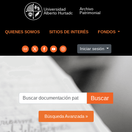
Skip to main content
QUIENES SOMOS
SITIOS DE INTERÉS
FONDOS
Iniciar sesión
Buscar
Búsqueda Avanzada »