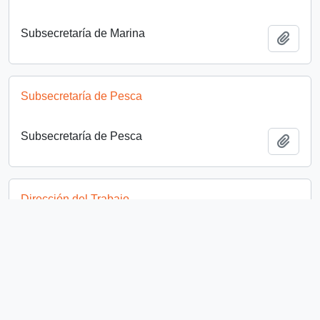
Subsecretaría de Marina
Añadi
Subsecretaría de Pesca
Subsecretaría de Pesca
Añadi
Dirección del Trabajo
Dirección del Trabajo
Añadi
Bloque Socialista