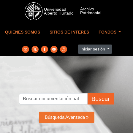
Skip to main content
QUIENES SOMOS
SITIOS DE INTERÉS
FONDOS
Iniciar sesión
Buscar
Búsqueda Avanzada »