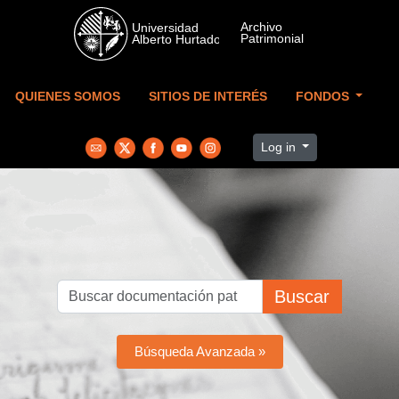
Skip to main content
QUIENES SOMOS
SITIOS DE INTERÉS
FONDOS
Log in
Buscar
Búsqueda Avanzada »