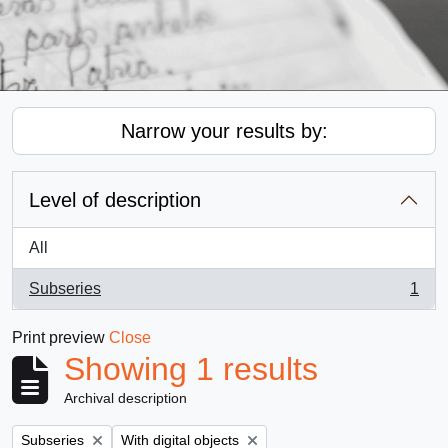
Narrow your results by:
Level of description
All
Subseries
1
, 1 results
Print preview
Close
Showing 1 results
Archival description
Remove filter:
Remove filter:
Subseries
With digital objects