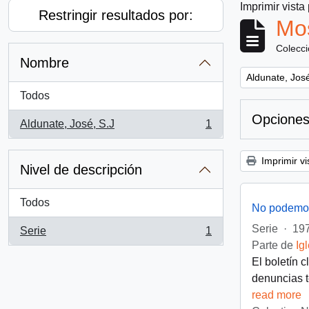
Imprimir vista
Restringir resultados por:
Mos
Colecc
Nombre
Remove filter:
Aldunate, José
Todos
Opciones
Aldunate, José, S.J
1
, 1 resultados
Imprimir vi
Nivel de descripción
Todos
No podemos
Serie
·
197
Serie
1
, 1 resultados
Parte de
Ig
El boletín 
denuncias t
read more