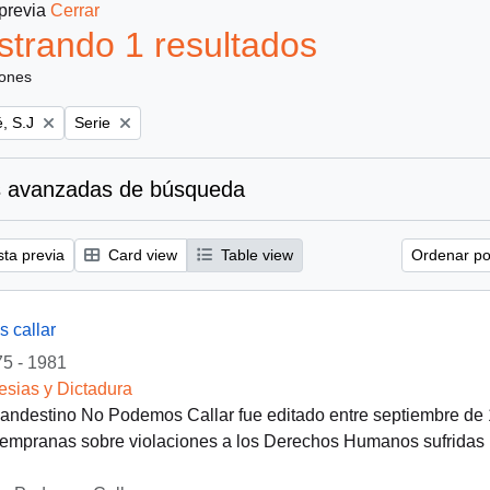
 previa
Cerrar
trando 1 resultados
iones
Remove filter:
, S.J
Serie
 avanzadas de búsqueda
sta previa
Card view
Table view
Ordenar por
 callar
5 - 1981
lesias y Dictadura
clandestino No Podemos Callar fue editado entre septiembre de
empranas sobre violaciones a los Derechos Humanos sufridas po