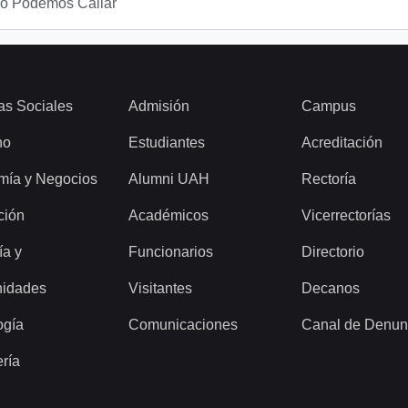
No Podemos Callar
as Sociales
Admisión
Campus
ho
Estudiantes
Acreditación
mía y Negocios
Alumni UAH
Rectoría
ción
Académicos
Vicerrectorías
ía y
Funcionarios
Directorio
idades
Visitantes
Decanos
ogía
Comunicaciones
Canal de Denun
ería