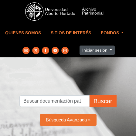
Skip to main content
QUIENES SOMOS
SITIOS DE INTERÉS
FONDOS
Iniciar sesión
Buscar
Búsqueda Avanzada »