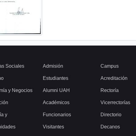
as Sociales
Admisión
Campus
ho
Estudiantes
Acreditación
mía y Negocios
Alumni UAH
Rectoría
ción
Académicos
Vicerrectorías
ía y
Funcionarios
Directorio
idades
Visitantes
Decanos