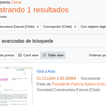
 previa
Cerrar
trando 1 resultados
iones
Remove filter:
Remove filter:
tructora Eseval (Chile)
Concepción (Chile)
Con objetos digit
 avanzadas de búsqueda
sta previa
Card view
Table view
Ordenar por
Gira a Asia
CL CLUAH 1-92-28304
·
Documento
·
Parte de
Presidente Patricio Aylwin Azóc
Sociedad Constructora Eseval (Chile)