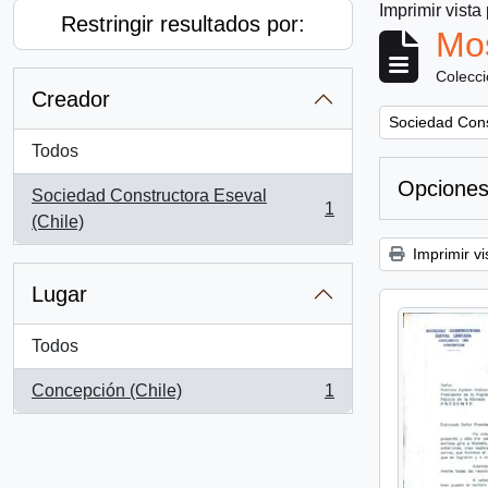
Imprimir vista
Restringir resultados por:
Mos
Colecc
Creador
Remove filter:
Sociedad Cons
Todos
Opciones
Sociedad Constructora Eseval
1
, 1 resultados
(Chile)
Imprimir vi
Lugar
Todos
Concepción (Chile)
1
, 1 resultados