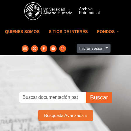
Skip to main content
QUIENES SOMOS
SITIOS DE INTERÉS
FONDOS
Iniciar sesión
Buscar
Búsqueda Avanzada »