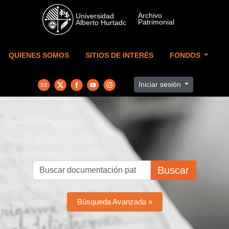
Skip to main content
QUIENES SOMOS
SITIOS DE INTERÉS
FONDOS
Iniciar sesión
Buscar
Búsqueda Avanzada »