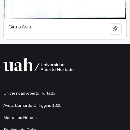
Gira a Asia
Añadi
Universidad Alberto Hurtado
Avda. Bernardo O’Higgins 1825
Metro Los Héroes
Santiago de Chile