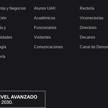
mía y Negocios
Alumni UAH
Rectoría
ción
Académicos
Vicerrectorías
ía y
Funcionarios
Directorio
idades
Visitantes
Decanos
ogía
Comunicaciones
Canal de Denun
ería