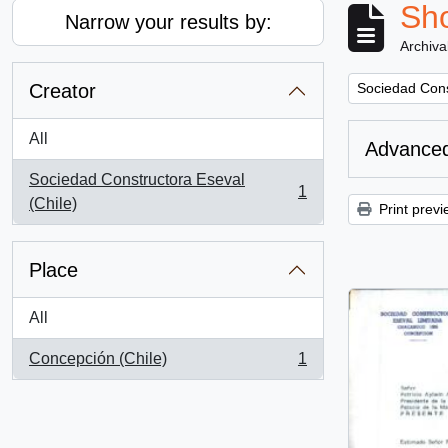
Sho
Narrow your results by:
Archiva
Remove filter:
Creator
Sociedad Cons
All
Advanced
Sociedad Constructora Eseval
1
, 1 results
(Chile)
Print previ
Place
All
Concepción (Chile)
1
, 1 results