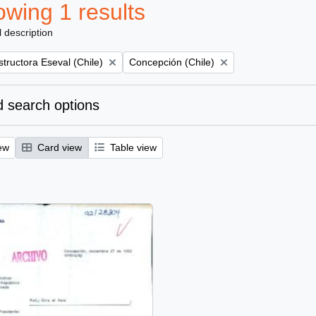
wing 1 results
l description
Remove filter:
tructora Eseval (Chile)
Concepción (Chile)
 search options
ew
Card view
Table view