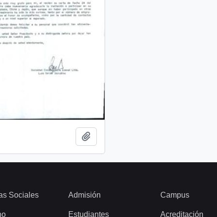
Add to clipboard
as Sociales
Admisión
Campus
ho
Estudiantes
Acreditación