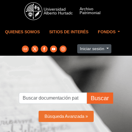
Skip to main content
QUIENES SOMOS
SITIOS DE INTERÉS
FONDOS
Iniciar sesión
Buscar
Búsqueda Avanzada »