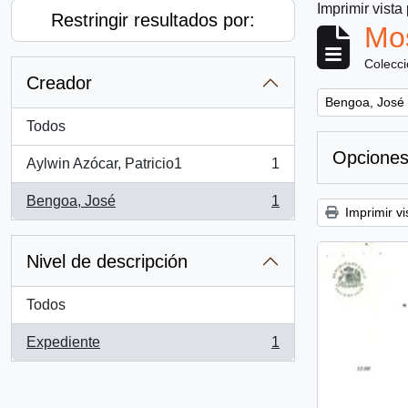
Imprimir vista
Restringir resultados por:
Mos
Colecc
Creador
Remove filter:
Bengoa, José
Todos
Opciones
Aylwin Azócar, Patricio1
1
, 1 resultados
Bengoa, José
1
, 1 resultados
Imprimir vi
Nivel de descripción
Todos
Expediente
1
, 1 resultados