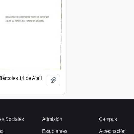
ércoles 14 de Abril
Añadir al portapapeles
as Sociales
Admisión
Campus
ho
Estudiantes
Acreditación