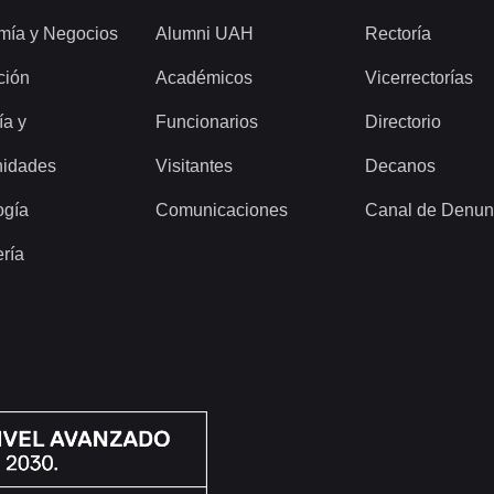
mía y Negocios
Alumni UAH
Rectoría
ción
Académicos
Vicerrectorías
ía y
Funcionarios
Directorio
idades
Visitantes
Decanos
ogía
Comunicaciones
Canal de Denun
ería