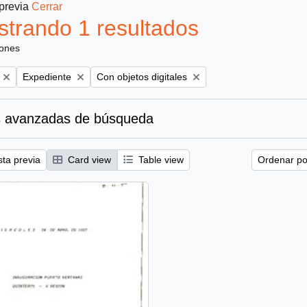
 previa
Cerrar
trando 1 resultados
iones
Remove filter:
Remove filter:
Expediente
Con objetos digitales
 avanzadas de búsqueda
sta previa
Card view
Table view
Ordenar por