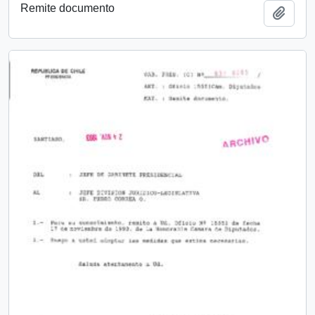
Remite documento
Añadi