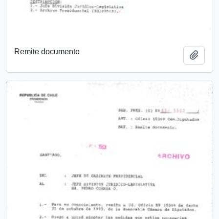
Remite documento
Añadi