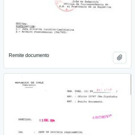
Remite documento
Añadi