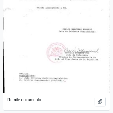
Remite documento
Añadi