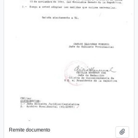
Remite documento
Añadi