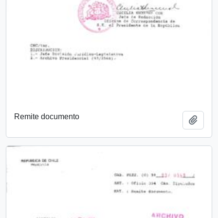
Remite documento
Añadi