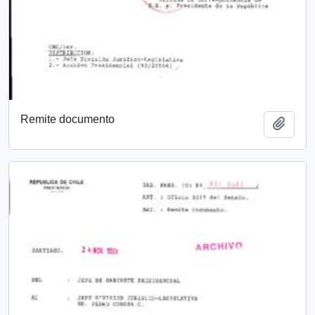
Remite documento
Añadi