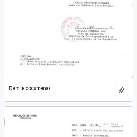
Remite documento
Añadi