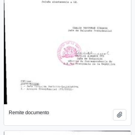
Remite documento
Añadi