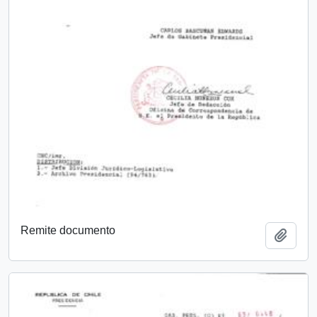
Remite documento
Añadi