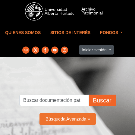
Skip to main content
QUIENES SOMOS
SITIOS DE INTERÉS
FONDOS
Iniciar sesión
Buscar
Búsqueda Avanzada »