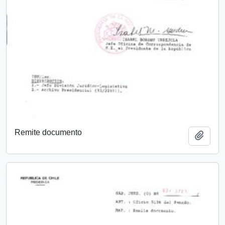
Remite documento
Añadi