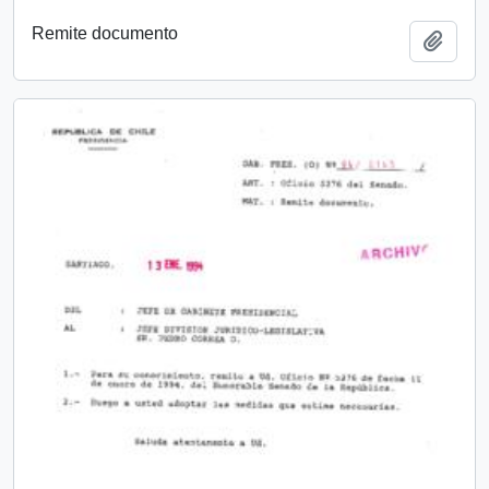
Remite documento
Añadi