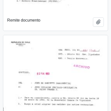
Remite documento
Añadi