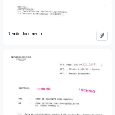
Remite documento
Añadi