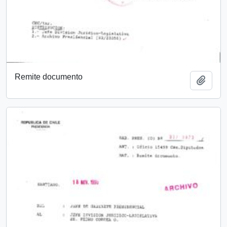
Remite documento
Añadi