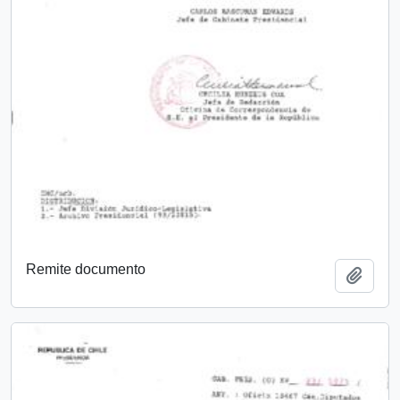
Remite documento
Añadi