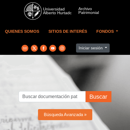
Skip to main content
QUIENES SOMOS
SITIOS DE INTERÉS
FONDOS
Iniciar sesión
Buscar
Búsqueda Avanzada »