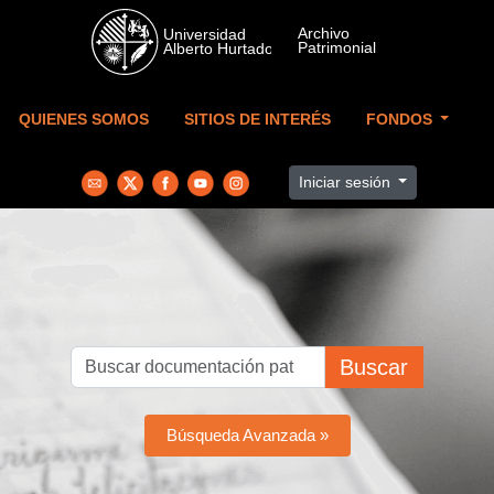
Skip to main content
QUIENES SOMOS
SITIOS DE INTERÉS
FONDOS
Iniciar sesión
Buscar
Búsqueda Avanzada »