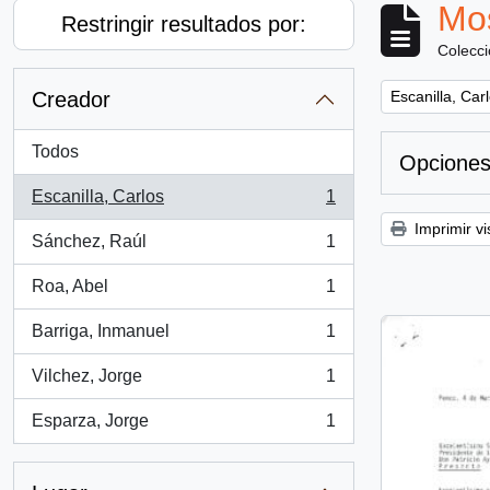
Mos
Restringir resultados por:
Colecc
Remove filter:
Creador
Escanilla, Car
Todos
Opciones
Escanilla, Carlos
1
, 1 resultados
Imprimir vi
Sánchez, Raúl
1
, 1 resultados
Roa, Abel
1
, 1 resultados
Barriga, Inmanuel
1
, 1 resultados
Vilchez, Jorge
1
, 1 resultados
Esparza, Jorge
1
, 1 resultados