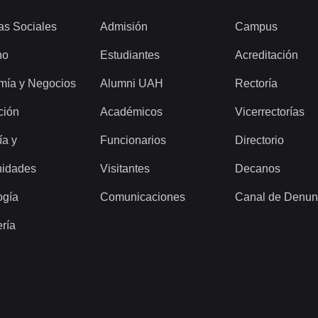
as Sociales
Admisión
Campus
ho
Estudiantes
Acreditación
mía y Negocios
Alumni UAH
Rectoría
ción
Académicos
Vicerrectorías
ía y
Funcionarios
Directorio
idades
Visitantes
Decanos
ogía
Comunicaciones
Canal de Denun
ería