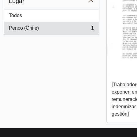
Lugar
Todos
Penco (Chile)
1
, 1 resultados
[Trabajado
exponen en
remuneraci
indemnizaci
gestión]