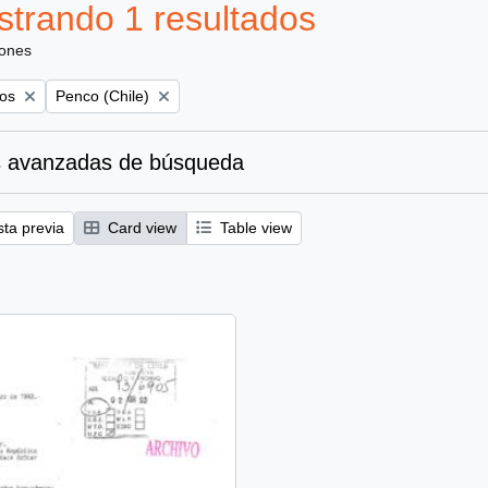
trando 1 resultados
iones
Remove filter:
los
Penco (Chile)
 avanzadas de búsqueda
sta previa
Card view
Table view