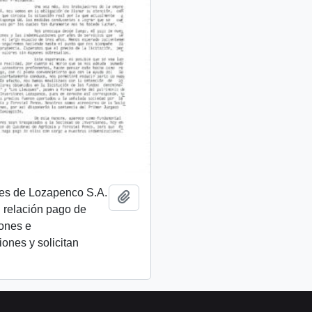
res de Lozapenco S.A.
Añadir al portapapeles
 relación pago de
ones e
ones y solicitan