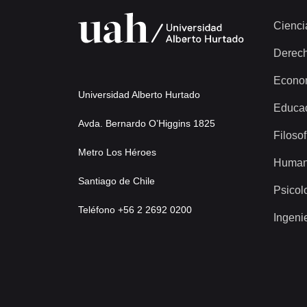
Cienci
Derec
Econo
Universidad Alberto Hurtado
Educa
Avda. Bernardo O’Higgins 1825
Filosof
Metro Los Héroes
Human
Santiago de Chile
Psicol
Teléfono +56 2 2692 0200
Ingeni