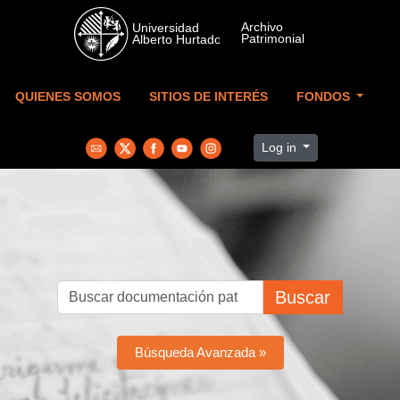
Skip to main content
QUIENES SOMOS
SITIOS DE INTERÉS
FONDOS
Log in
Buscar
Búsqueda Avanzada »