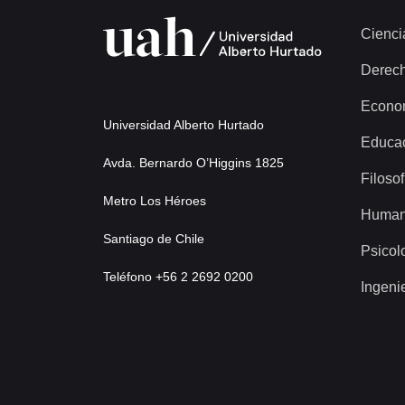
Cienci
Derec
Econo
Universidad Alberto Hurtado
Educa
Avda. Bernardo O’Higgins 1825
Filosof
Metro Los Héroes
Human
Santiago de Chile
Psicol
Teléfono +56 2 2692 0200
Ingeni