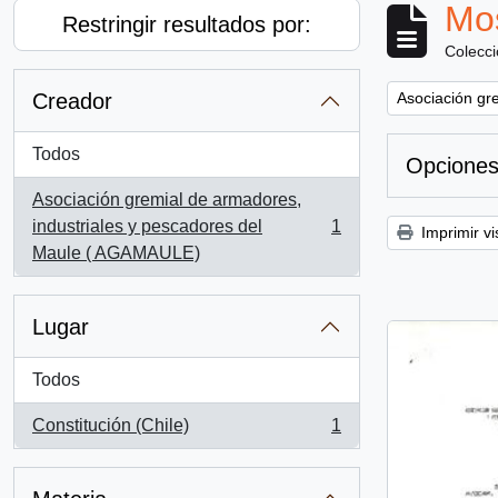
Mos
Restringir resultados por:
Colecc
Remove filter:
Creador
Asociación gr
Todos
Opciones
Asociación gremial de armadores,
industriales y pescadores del
1
Imprimir vi
, 1 resultados
Maule ( AGAMAULE)
Lugar
Todos
Constitución (Chile)
1
, 1 resultados