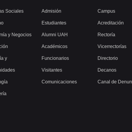
as Sociales
Admisión
Campus
ho
Estudiantes
Acreditación
mía y Negocios
Alumni UAH
Rectoría
ción
Académicos
Vicerrectorías
ía y
Funcionarios
Directorio
idades
Visitantes
Decanos
ogía
Comunicaciones
Canal de Denun
ería