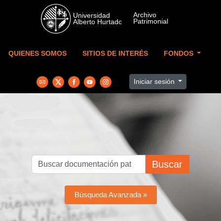
Skip to main content
QUIENES SOMOS
SITIOS DE INTERÉS
FONDOS
Iniciar sesión
Buscar
Búsqueda Avanzada »