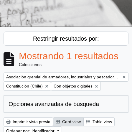
Restringir resultados por:
Mostrando 1 resultados
Colecciones
Remove filter:
Asociación gremial de armadores, industriales y pescadores del Maule ( AGAMAULE)
Remove filter:
Remove filter:
Constitución (Chile)
Con objetos digitales
Opciones avanzadas de búsqueda
Imprimir vista previa
Card view
Table view
Ordenar por: Identificador