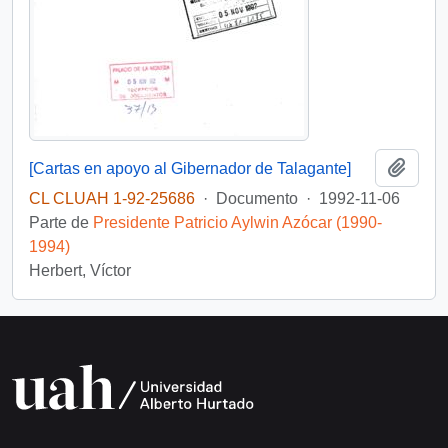
Añadi
[Cartas en apoyo al Gibernador de Talagante]
CL CLUAH 1-92-25686
·
Documento
·
1992-11-06
Parte de
Presidente Patricio Aylwin Azócar (1990-
1994)
Herbert, Víctor