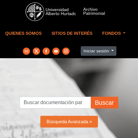
Skip to main content
QUIENES SOMOS
SITIOS DE INTERÉS
FONDOS
Iniciar sesión
Buscar
Búsqueda Avanzada »