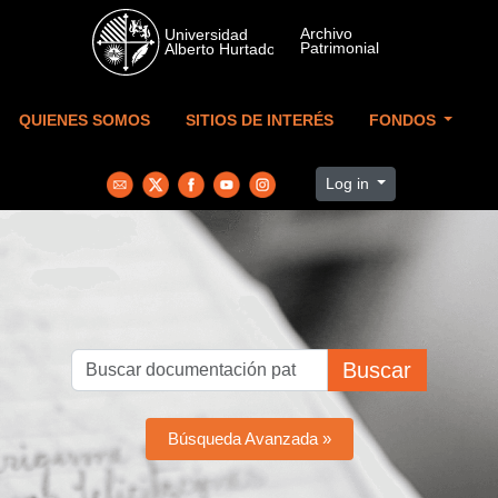
Skip to main content
QUIENES SOMOS
SITIOS DE INTERÉS
FONDOS
Log in
Buscar
Búsqueda Avanzada »