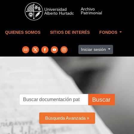
Skip to main content
QUIENES SOMOS
SITIOS DE INTERÉS
FONDOS
Iniciar sesión
Buscar
Búsqueda Avanzada »