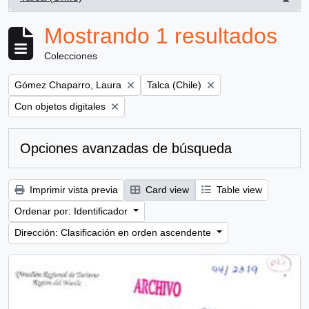
, 1 resultados
Mostrando 1 resultados
Colecciones
Remove filter:
Remove filter:
Gómez Chaparro, Laura
Talca (Chile)
Remove filter:
Con objetos digitales
Opciones avanzadas de búsqueda
Imprimir vista previa
Card view
Table view
Ordenar por: Identificador
Dirección: Clasificación en orden ascendente