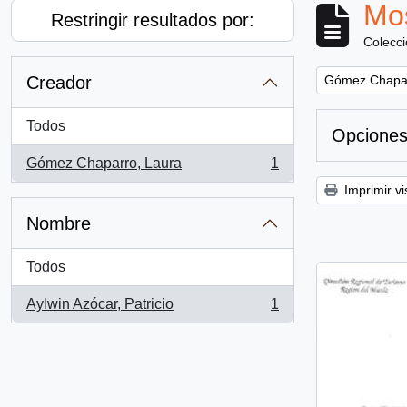
Mos
Restringir resultados por:
Colecc
Remove filter:
Creador
Gómez Chapar
Todos
Opciones
Gómez Chaparro, Laura
1
, 1 resultados
Imprimir vi
Nombre
Todos
Aylwin Azócar, Patricio
1
, 1 resultados