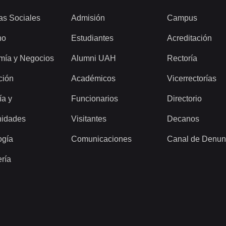
as Sociales
Admisión
Campus
ho
Estudiantes
Acreditación
mía y Negocios
Alumni UAH
Rectoría
ción
Académicos
Vicerrectorías
ía y
Funcionarios
Directorio
idades
Visitantes
Decanos
ogía
Comunicaciones
Canal de Denun
ería