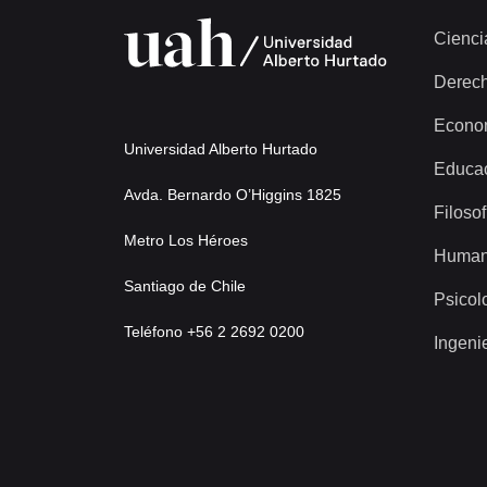
Cienci
Derec
Econo
Universidad Alberto Hurtado
Educa
Avda. Bernardo O’Higgins 1825
Filosof
Metro Los Héroes
Human
Santiago de Chile
Psicol
Teléfono +56 2 2692 0200
Ingeni