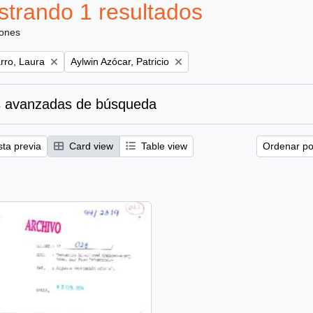
trando 1 resultados
iones
Remove filter:
ro, Laura
Aylwin Azócar, Patricio
 avanzadas de búsqueda
sta previa
Card view
Table view
Ordenar por