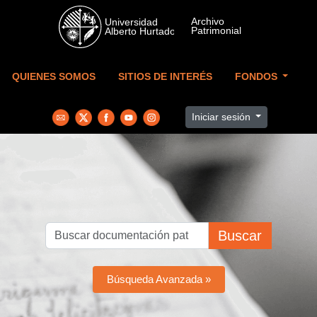
Skip to main content
QUIENES SOMOS
SITIOS DE INTERÉS
FONDOS
Iniciar sesión
Buscar
Búsqueda Avanzada »