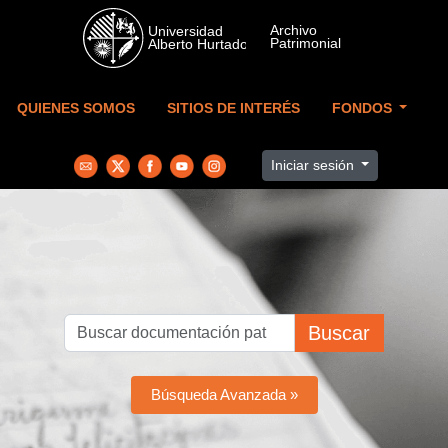
Skip to main content
QUIENES SOMOS
SITIOS DE INTERÉS
FONDOS
Iniciar sesión
Buscar
Búsqueda Avanzada »