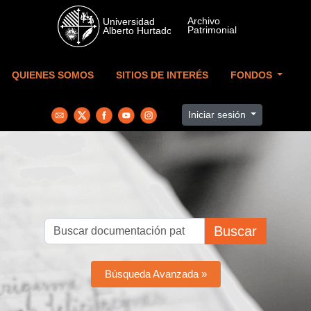
Skip to main content
QUIENES SOMOS
SITIOS DE INTERÉS
FONDOS
Iniciar sesión
Buscar
Búsqueda Avanzada »