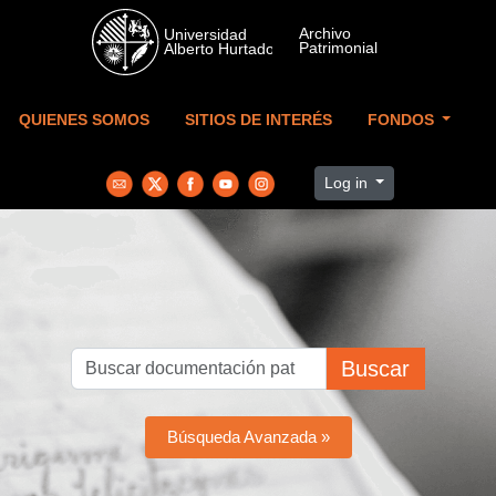
Skip to main content
QUIENES SOMOS
SITIOS DE INTERÉS
FONDOS
Log in
Buscar
Búsqueda Avanzada »