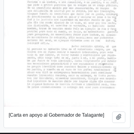
[Carta en apoyo al Gobernador de Talagante]
Add t