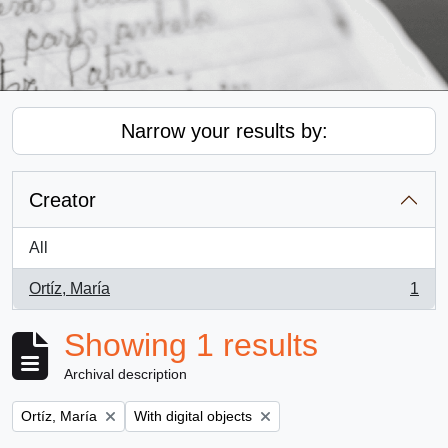
Narrow your results by:
Creator
All
Ortíz, María
1
, 1 results
Showing 1 results
Archival description
Remove filter:
Remove filter:
Ortíz, María
With digital objects