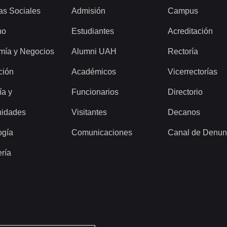
as Sociales
Admisión
Campus
ho
Estudiantes
Acreditación
mía y Negocios
Alumni UAH
Rectoría
ción
Académicos
Vicerrectorías
ía y
Funcionarios
Directorio
idades
Visitantes
Decanos
ogía
Comunicaciones
Canal de Denun
ería