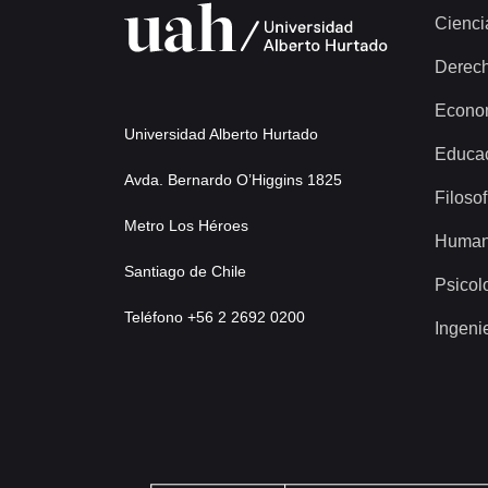
Cienci
Derec
Econo
Universidad Alberto Hurtado
Educa
Avda. Bernardo O’Higgins 1825
Filosof
Metro Los Héroes
Human
Santiago de Chile
Psicol
Teléfono +56 2 2692 0200
Ingeni