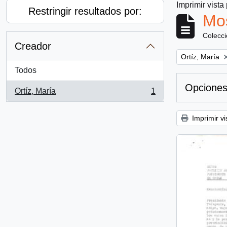
Imprimir vista
Restringir resultados por:
Mos
Colecc
Creador
Remove filter:
Ortíz, María
Todos
Opciones
Ortíz, María
1
, 1 resultados
Imprimir vi