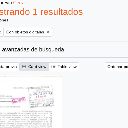
 previa
Cerrar
trando 1 resultados
iones
Remove filter:
Con objetos digitales
 avanzadas de búsqueda
sta previa
Card view
Table view
Ordenar por