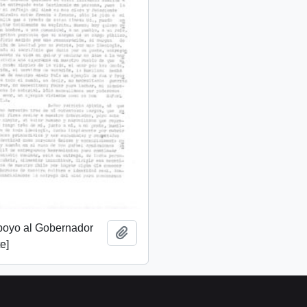
apoyo al Gobernador
Añadir al portapapeles
e]