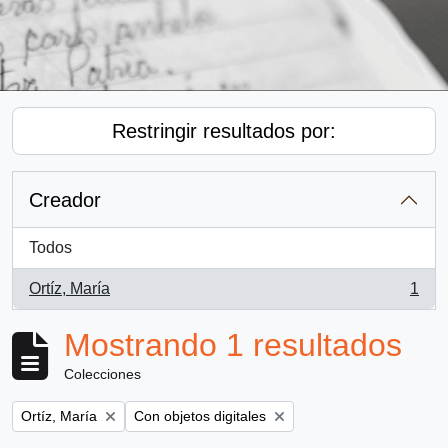
Restringir resultados por:
Creador
Todos
Ortíz, María
1
, 1 resultados
Mostrando 1 resultados
Colecciones
Remove filter:
Remove filter:
Ortíz, María
Con objetos digitales