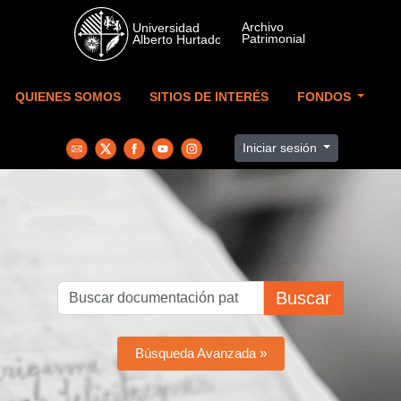
Skip to main content
QUIENES SOMOS
SITIOS DE INTERÉS
FONDOS
Iniciar sesión
Buscar
Búsqueda Avanzada »