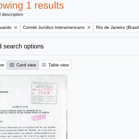
wing 1 results
l description
Remove filter:
Remove filter:
duardo
Comité Jurídico Interamericano
Río de Janeiro (Brasil
 search options
ew
Card view
Table view