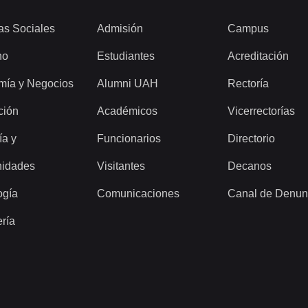
as Sociales
Admisión
Campus
ho
Estudiantes
Acreditación
mía y Negocios
Alumni UAH
Rectoría
ción
Académicos
Vicerrectorías
ía y
Funcionarios
Directorio
idades
Visitantes
Decanos
ogía
Comunicaciones
Canal de Denun
ería