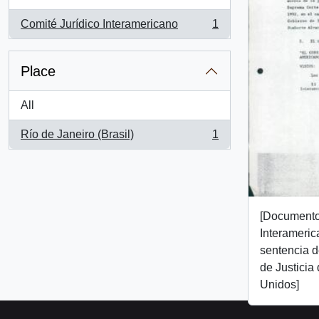
Comité Jurídico Interamericano
1
, 1 results
Place
All
Río de Janeiro (Brasil)
1
, 1 results
[Documento
Interameric
sentencia 
de Justicia
Unidos]