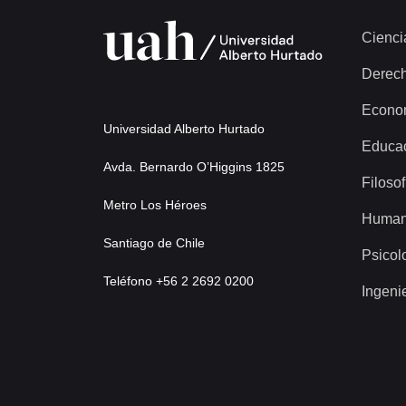
Cienci
Derec
Econo
Universidad Alberto Hurtado
Educa
Avda. Bernardo O’Higgins 1825
Filosof
Metro Los Héroes
Human
Santiago de Chile
Psicol
Teléfono +56 2 2692 0200
Ingeni