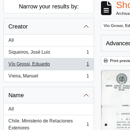
Sho
Narrow your results by:
Archiva
Remove filter:
Creator
Vío Grossi, E
All
Advanced
Siqueiros, José Luis
1
, 1 results
Print previ
Vío Grossi, Eduardo
1
, 1 results
Vieira, Manuel
1
, 1 results
Name
All
Chile. Ministerio de Relaciones
1
, 1 results
Exteriores