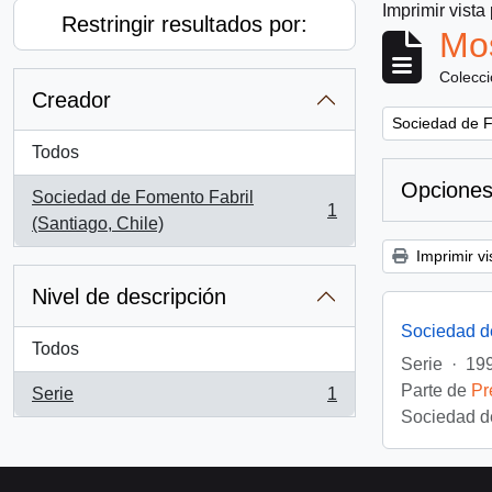
Imprimir vista
Restringir resultados por:
Mos
Colecc
Creador
Remove filter:
Sociedad de F
Todos
Opciones
Sociedad de Fomento Fabril
1
, 1 resultados
(Santiago, Chile)
Imprimir vi
Nivel de descripción
Sociedad d
Todos
Serie
·
199
Parte de
Pr
Serie
1
, 1 resultados
Sociedad de