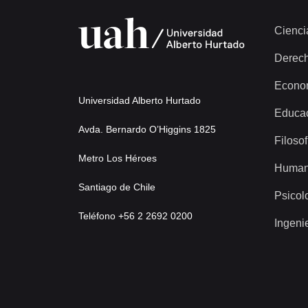
Cienci
Derec
Econo
Universidad Alberto Hurtado
Educa
Avda. Bernardo O’Higgins 1825
Filosof
Metro Los Héroes
Human
Santiago de Chile
Psicol
Teléfono +56 2 2692 0200
Ingeni