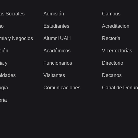
as Sociales
Admisión
Campus
ho
Estudiantes
Acreditación
mía y Negocios
Alumni UAH
Rectoría
ción
Académicos
Vicerrectorías
ía y
Funcionarios
Directorio
idades
Visitantes
Decanos
ogía
Comunicaciones
Canal de Denun
ería