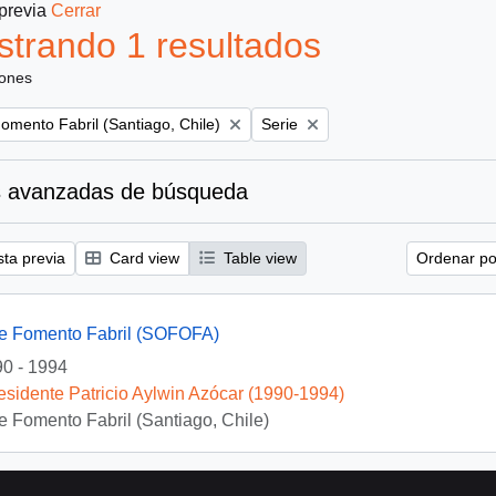
 previa
Cerrar
trando 1 resultados
iones
Remove filter:
omento Fabril (Santiago, Chile)
Serie
 avanzadas de búsqueda
sta previa
Card view
Table view
Ordenar por
e Fomento Fabril (SOFOFA)
0 - 1994
esidente Patricio Aylwin Azócar (1990-1994)
 Fomento Fabril (Santiago, Chile)