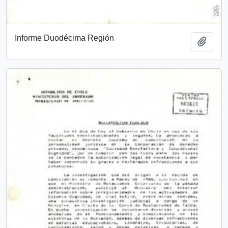
Informe Duodécima Región
Añadi