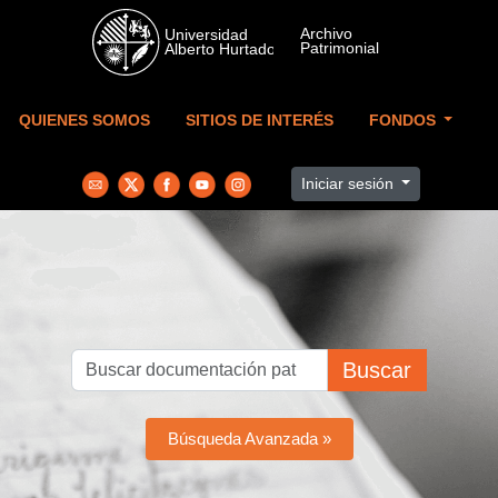
Skip to main content
QUIENES SOMOS
SITIOS DE INTERÉS
FONDOS
Iniciar sesión
Buscar
Búsqueda Avanzada »