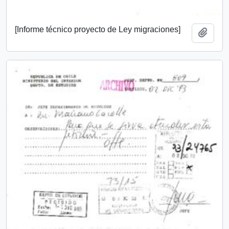
[Informe técnico proyecto de Ley migraciones]
Añadi