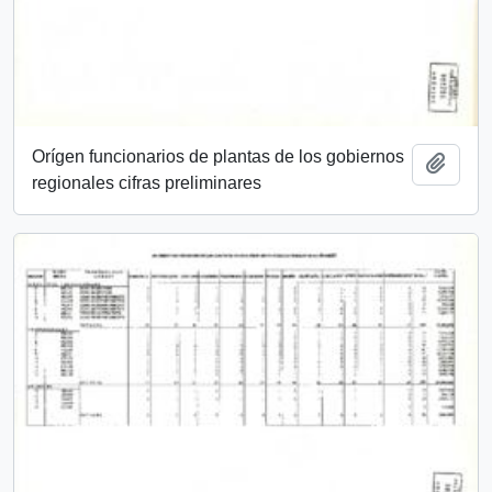
Orígen funcionarios de plantas de los gobiernos
Añadi
regionales cifras preliminares