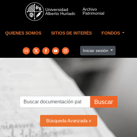
Skip to main content
QUIENES SOMOS
SITIOS DE INTERÉS
FONDOS
Iniciar sesión
Buscar
Búsqueda Avanzada »