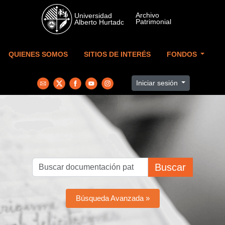
Skip to main content
QUIENES SOMOS
SITIOS DE INTERÉS
FONDOS
Iniciar sesión
Buscar
Búsqueda Avanzada »