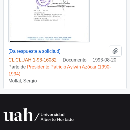
Añadi
[Da respuesta a solicitud]
CL CLUAH 1-93-16082
·
Documento
·
1993-08-20
Parte de
Presidente Patricio Aylwin Azócar (1990-
1994)
Moffat, Sergio