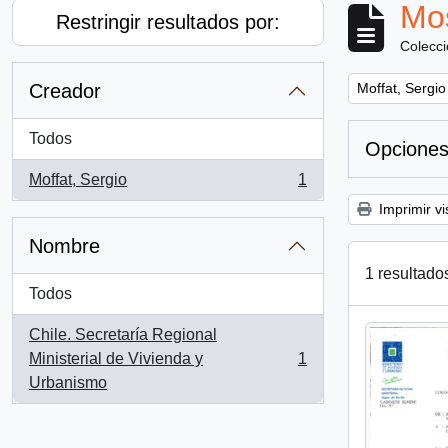
Mos
Restringir resultados por:
Colecc
Remove filter:
Creador
Moffat, Sergio
Todos
Opciones
Moffat, Sergio
1
, 1 resultados
Imprimir vi
Nombre
1 resultado
Todos
Chile. Secretaría Regional
Ministerial de Vivienda y
1
, 1 resultados
Urbanismo