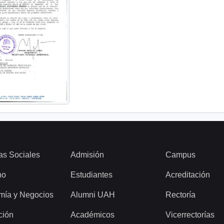
as Sociales
Admisión
Campus
ho
Estudiantes
Acreditación
mía y Negocios
Alumni UAH
Rectoría
ción
Académicos
Vicerrectorías