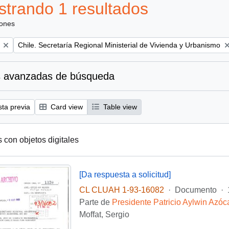
trando 1 resultados
iones
Remove filter:
Chile. Secretaría Regional Ministerial de Vivienda y Urbanismo
 avanzadas de búsqueda
sta previa
Card view
Table view
s con objetos digitales
[Da respuesta a solicitud]
CL CLUAH 1-93-16082
·
Documento
·
Parte de
Presidente Patricio Aylwin Azóc
Moffat, Sergio