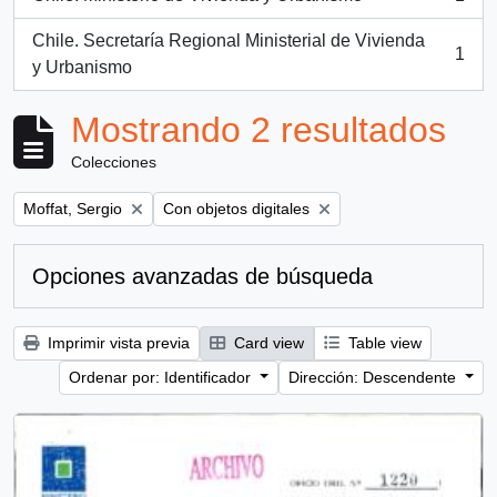
, 1 resultados
Chile. Secretaría Regional Ministerial de Vivienda
1
, 1 resultados
y Urbanismo
Mostrando 2 resultados
Colecciones
Remove filter:
Remove filter:
Moffat, Sergio
Con objetos digitales
Opciones avanzadas de búsqueda
Imprimir vista previa
Card view
Table view
Ordenar por: Identificador
Dirección: Descendente