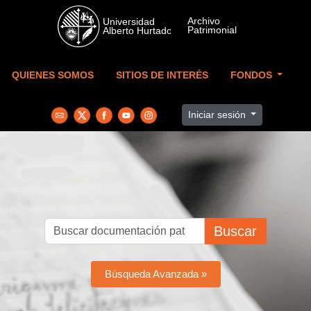
Skip to main content
QUIENES SOMOS
SITIOS DE INTERÉS
FONDOS
Iniciar sesión
Buscar
Búsqueda Avanzada »