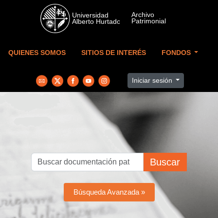
Skip to main content
QUIENES SOMOS
SITIOS DE INTERÉS
FONDOS
Iniciar sesión
Buscar
Búsqueda Avanzada »