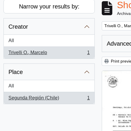
Sho
Narrow your results by:
Archiva
Remove filter:
Creator
Trivelli O., Ma
All
Advanced
Trivelli O., Marcelo
1
, 1 results
Print previ
Place
All
Segunda Región (Chile)
1
, 1 results