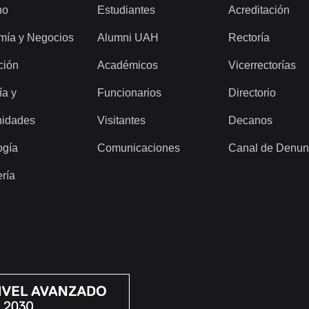
ho
Estudiantes
Acreditación
mía y Negocios
Alumni UAH
Rectoría
ción
Académicos
Vicerrectorías
ía y
Funcionarios
Directorio
idades
Visitantes
Decanos
ogía
Comunicaciones
Canal de Denun
ería