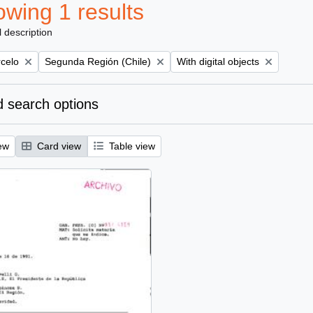
wing 1 results
l description
Remove filter:
Remove filter:
rcelo
Segunda Región (Chile)
With digital objects
 search options
ew
Card view
Table view