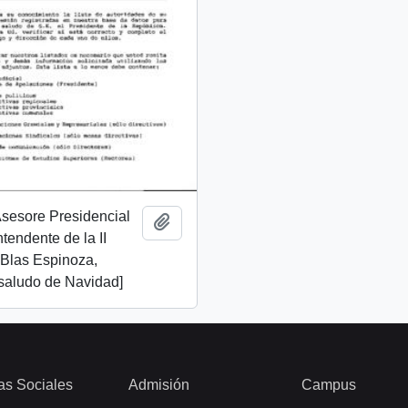
 Asesore Presidencial
Add to clipboard
Intendente de la II
 Blas Espinoza,
 saludo de Navidad]
as Sociales
Admisión
Campus