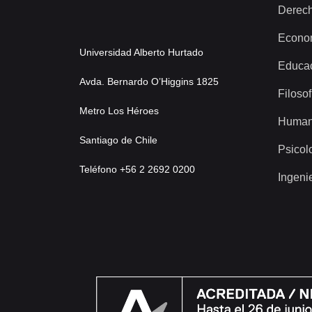
Derec
Econo
Universidad Alberto Hurtado
Educa
Avda. Bernardo O’Higgins 1825
Filosof
Metro Los Héroes
Human
Santiago de Chile
Psicol
Teléfono +56 2 2692 0200
Ingeni