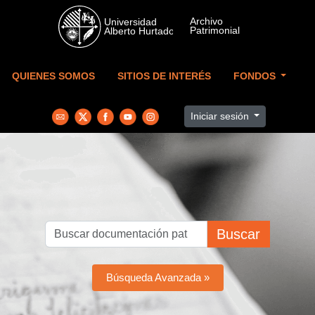
Skip to main content
QUIENES SOMOS
SITIOS DE INTERÉS
FONDOS
Iniciar sesión
Buscar
Búsqueda Avanzada »