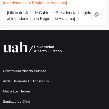
[Oficio del Jefe de Gabinete Presidencial dirigido
Añadi
al Intendente de la Región de Atacama]
Universidad Alberto Hurtado
Avda. Bernardo O’Higgins 1825
Metro Los Héroes
Santiago de Chile