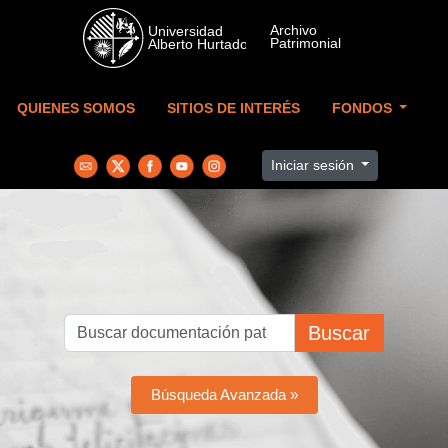
Skip to main content
QUIENES SOMOS
SITIOS DE INTERÉS
FONDOS
Iniciar sesión
Buscar
Búsqueda Avanzada »