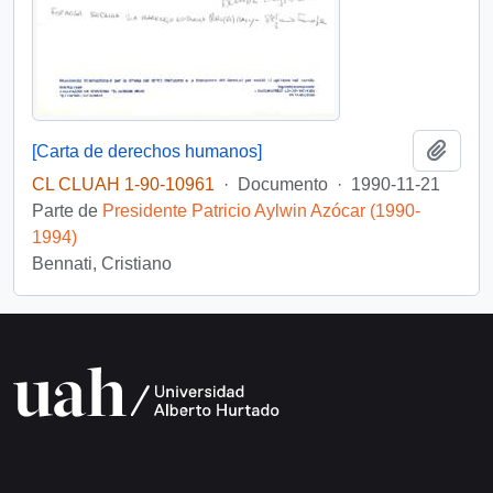
Añadi
[Carta de derechos humanos]
CL CLUAH 1-90-10961
·
Documento
·
1990-11-21
Parte de
Presidente Patricio Aylwin Azócar (1990-
1994)
Bennati, Cristiano