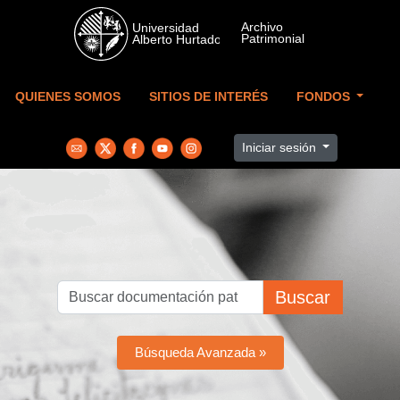
Skip to main content
QUIENES SOMOS
SITIOS DE INTERÉS
FONDOS
Iniciar sesión
Buscar
Búsqueda Avanzada »