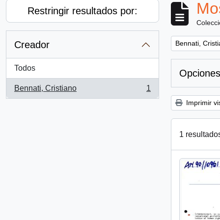
Mos
Restringir resultados por:
Colecc
Remove filter:
Creador
Bennati, Crist
Todos
Opciones
Bennati, Cristiano
1
, 1 resultados
Imprimir vi
1 resultado