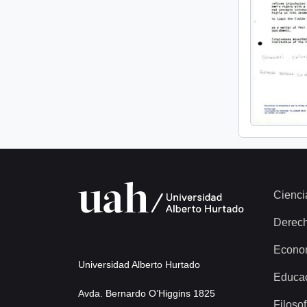
Cienci
Derec
Econo
Universidad Alberto Hurtado
Educa
Avda. Bernardo O’Higgins 1825
Filosof