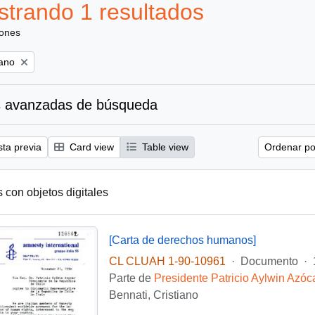
trando 1 resultados
iones
iano
 avanzadas de búsqueda
sta previa
Card view
Table view
Ordenar por
s con objetos digitales
[Carta de derechos humanos]
CL CLUAH 1-90-10961
·
Documento
·
Parte de
Presidente Patricio Aylwin Azóc
Bennati, Cristiano