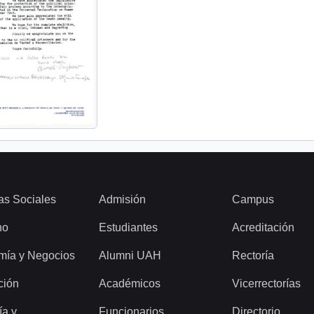
as Sociales
Admisión
Campus
ho
Estudiantes
Acreditación
mía y Negocios
Alumni UAH
Rectoría
ción
Académicos
Vicerrectorías
ía y
Funcionarios
Directorio