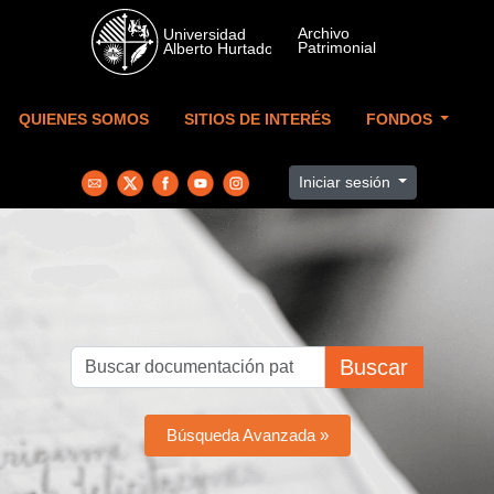
Skip to main content
QUIENES SOMOS
SITIOS DE INTERÉS
FONDOS
Iniciar sesión
Buscar
Búsqueda Avanzada »