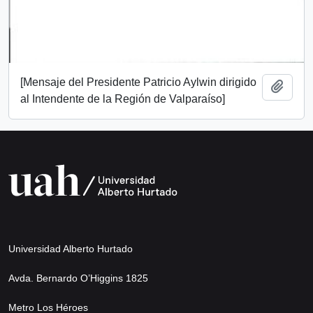
[Mensaje del Presidente Patricio Aylwin dirigido
Añadi
al Intendente de la Región de Valparaíso]
Universidad Alberto Hurtado
Avda. Bernardo O’Higgins 1825
Metro Los Héroes