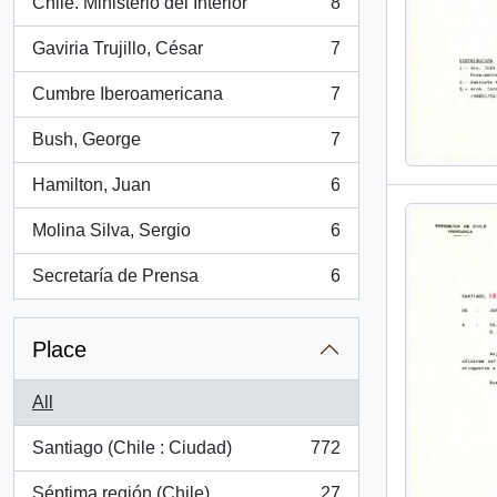
Chile. Ministerio del Interior
8
, 8 results
Gaviria Trujillo, César
7
, 7 results
Cumbre Iberoamericana
7
, 7 results
Bush, George
7
, 7 results
Hamilton, Juan
6
, 6 results
Molina Silva, Sergio
6
, 6 results
Secretaría de Prensa
6
, 6 results
Place
All
Santiago (Chile : Ciudad)
772
, 772 results
Séptima región (Chile)
27