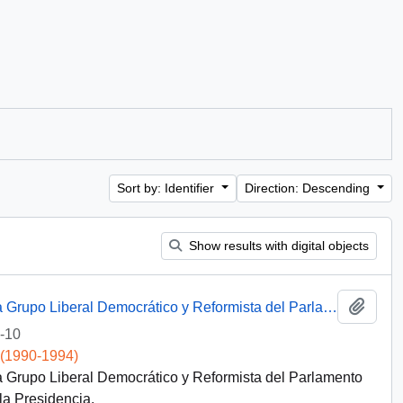
Sort by: Identifier
Direction: Descending
Show results with digital objects
Add t
[De S.E. El Presidente De La República a Grupo Liberal Democrático y Reformista del Parlamento Europeo]
-10
 (1990-1994)
a Grupo Liberal Democrático y Reformista del Parlamento
la Presidencia.