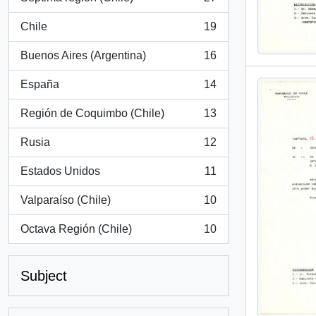
, 27 results
Chile
19
, 19 results
Buenos Aires (Argentina)
16
, 16 results
España
14
, 14 results
Región de Coquimbo (Chile)
13
, 13 results
Rusia
12
, 12 results
Estados Unidos
11
, 11 results
Valparaíso (Chile)
10
, 10 results
Octava Región (Chile)
10
, 10 results
Subject