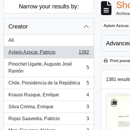
Sho
Narrow your results by:
Archiva
Remove filter:
Creator
Aylwin Azocar,
All
Advanced
Aylwin Azocar, Patricio
1392
, 1392 results
Print previ
Pinochet Ugarte, Augusto José
5
, 5 results
Ramón
1381 results
Chile. Presidencia de la República
5
, 5 results
Krauss Rusque, Enríque
4
, 4 results
Silva Cimma, Enrique
3
, 3 results
Rojas Saavedra, Patricio
3
, 3 results