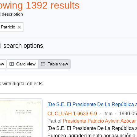
wing 1392 results
l description
 Patricio
 search options
ew
Card view
Table view
 with digital objects
CL CLUAH 1-9633-9-9
·
Item
·
1990-05
Part of
Presidente Patricio Aylwin Azócar
[De S.E. El Presidente De La República 
Europeo, agradecimiento por asunción a 