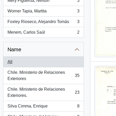
Mery Figueroa, Nelson
3
, 3 results
Worner Tapia, Martita
3
, 3 results
Foxley Rioseco, Alejandro Tomás
3
, 3 results
Menem, Carlos Saúl
2
, 2 results
Name
All
Chile. Ministerio de Relaciones
35
, 35 results
Exteriores
Chile. Ministerio de Relaciones
23
, 23 results
Exteriores.
Silva Cimma, Enrique
8
, 8 results