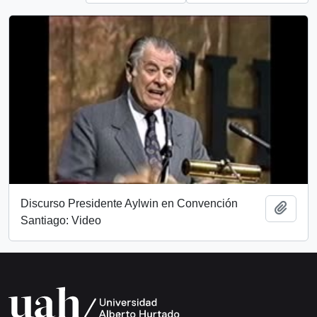
Discurso Presidente Aylwin en Convención
Add t
Santiago: Video