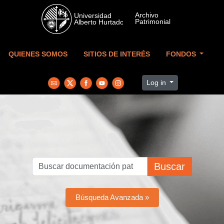
Skip to main content
QUIENES SOMOS
SITIOS DE INTERÉS
FONDOS
Log in
Buscar
Búsqueda Avanzada »