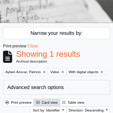
Narrow your results by:
Print preview
Close
Showing 1 results
Archival description
Remove filter:
Remove filter:
Remove filter:
Aylwin Azocar, Patricio
Video
With digital objects
Advanced search options
Print preview
Card view
Table view
Sort by: Identifier
Direction: Descending