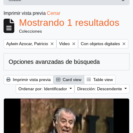
, 1 resultados
Imprimir vista previa
Cerrar
Mostrando 1 resultados
Colecciones
Remove filter:
Remove filter:
Remove filter:
Aylwin Azocar, Patricio
Video
Con objetos digitales
Opciones avanzadas de búsqueda
Imprimir vista previa
Card view
Table view
Ordenar por: Identificador
Dirección: Descendente