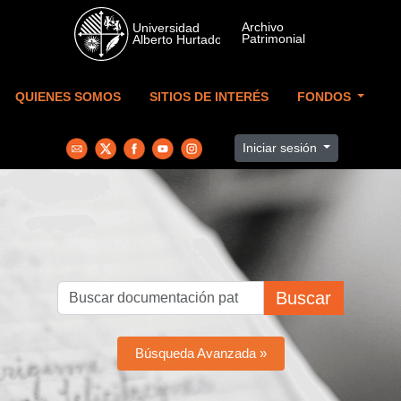
Skip to main content
QUIENES SOMOS
SITIOS DE INTERÉS
FONDOS
Iniciar sesión
Buscar
Búsqueda Avanzada »