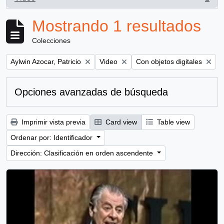
, 1 resultados
Mostrando 1 resultados
Colecciones
Remove filter:
Remove filter:
Remove filter:
Aylwin Azocar, Patricio
Video
Con objetos digitales
Opciones avanzadas de búsqueda
Imprimir vista previa
Card view
Table view
Ordenar por: Identificador
Dirección: Clasificación en orden ascendente