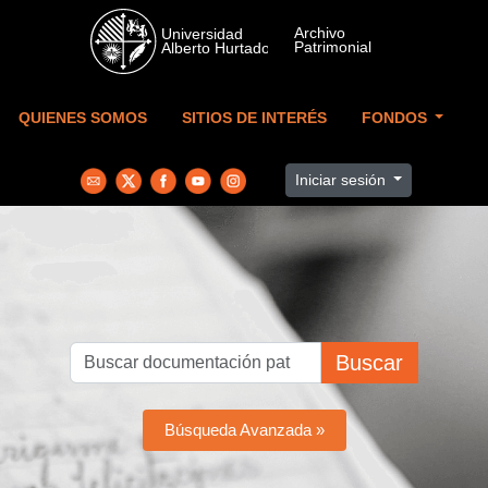
Skip to main content
QUIENES SOMOS
SITIOS DE INTERÉS
FONDOS
Iniciar sesión
Buscar
Búsqueda Avanzada »