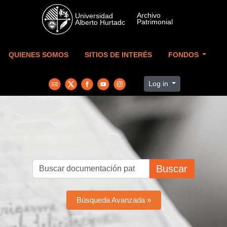
Skip to main content
QUIENES SOMOS
SITIOS DE INTERÉS
FONDOS
Log in
Buscar
Búsqueda Avanzada »