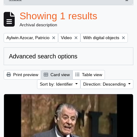
, 1 results
Showing 1 results
Archival description
Remove filter:
Remove filter:
Remove filter:
Aylwin Azocar, Patricio
Video
With digital objects
Advanced search options
Print preview
Card view
Table view
Sort by: Identifier
Direction: Descending