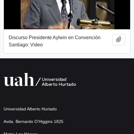
Discurso Presidente Aylwin en Convención
Add t
Santiago: Video
Universidad Alberto Hurtado
Avda. Bernardo O’Higgins 1825
Metro Los Héroes