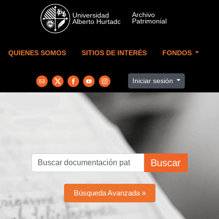
Skip to main content
QUIENES SOMOS
SITIOS DE INTERÉS
FONDOS
Iniciar sesión
Buscar
Búsqueda Avanzada »