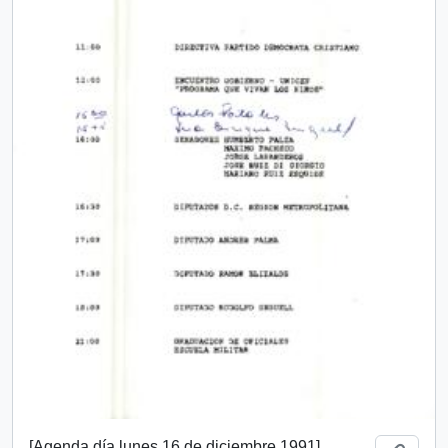
[Agenda día lunes 16 de diciembre 1991]