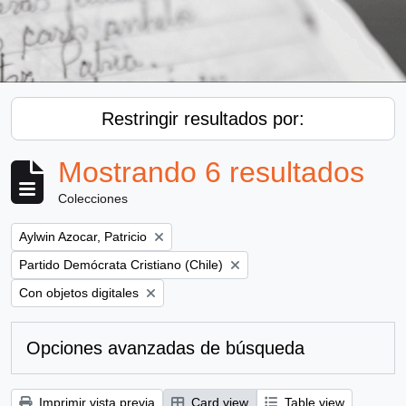
Restringir resultados por:
Mostrando 6 resultados
Colecciones
Remove filter:
Aylwin Azocar, Patricio
Remove filter:
Partido Demócrata Cristiano (Chile)
Remove filter:
Con objetos digitales
Opciones avanzadas de búsqueda
Imprimir vista previa
Card view
Table view