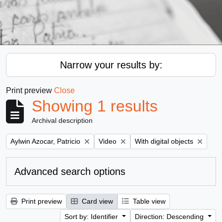
Narrow your results by:
Print preview
Close
Showing 1 results
Archival description
Remove filter:
Remove filter:
Remove filter:
Aylwin Azocar, Patricio
Video
With digital objects
Advanced search options
Print preview
Card view
Table view
Sort by: Identifier
Direction: Descending