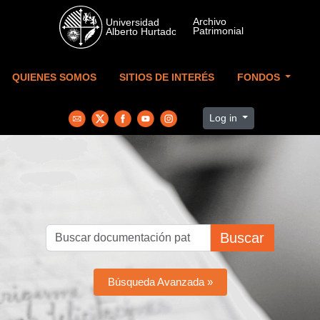
Skip to main content
QUIENES SOMOS
SITIOS DE INTERÉS
FONDOS
Log in
Buscar
Búsqueda Avanzada »