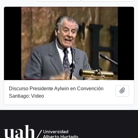
Discurso Presidente Aylwin en Convención
Add t
Santiago: Video